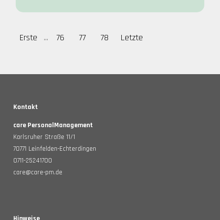
Erste
...
76
77
78
Letzte
Kontakt
care PersonalManagement
Karlsruher Straße 11/1
70771 Leinfelden-Echterdingen
0711-25241700
care@care-pm.de
Hinweise