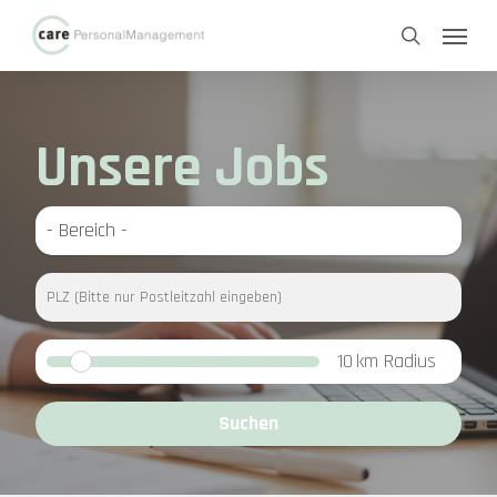
Skip
Menu
to
search
main
content
Unsere Jobs
10
km Radius
Suchen