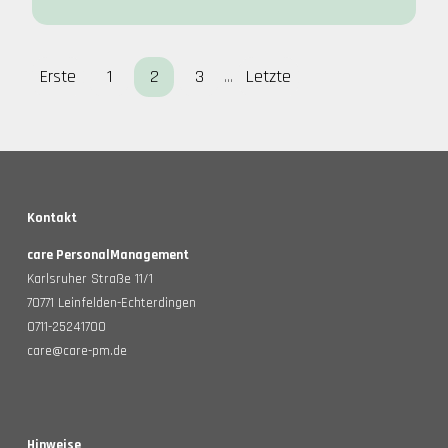
Erste
1
2
3
...
Letzte
Kontakt
care PersonalManagement
Karlsruher Straße 11/1
70771 Leinfelden-Echterdingen
0711-25241700
care@care-pm.de
Hinweise