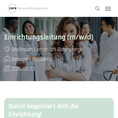
Skip
Menu
to
search
main
content
Einrichtungsleitung (m/w/d)
Großraum Lutter am Barenberge
Senioren Residenz
2026-03-23
Damit begeistert dich die
Einrichtung!