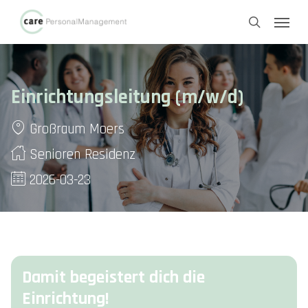
Skip
Menu
to
search
main
content
Einrichtungsleitung (m/w/d)
Großraum Moers
Senioren Residenz
2026-03-23
Damit begeistert dich die
Einrichtung!