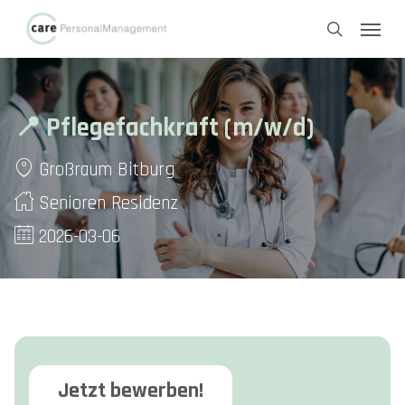
Skip
Menu
to
search
main
content
📍 Pflegefachkraft (m/w/d)
Großraum Bitburg
Senioren Residenz
2026-03-06
Jetzt bewerben!