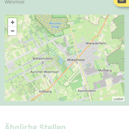
Wiesmoor
+
−
Leaflet
Ähnliche Stellen