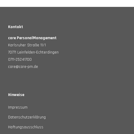
Kontakt
care PersonalManagement
Karlsruher Straße 11/1
70771 Leinfelden-Echterdingen
0711-25241700
care@care-pm.de
Hinweise
Impressum
Datenschutzerklärung
Haftungsausschluss