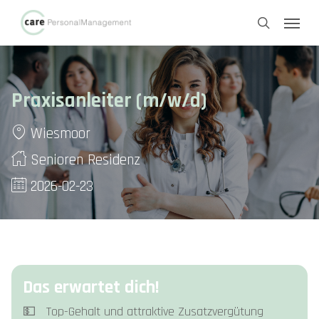
Skip
Menu
to
search
main
content
Praxisanleiter (m/w/d)
Wiesmoor
Senioren Residenz
2026-02-23
Das erwartet dich!
💵 Top-Gehalt und attraktive Zusatzvergütung