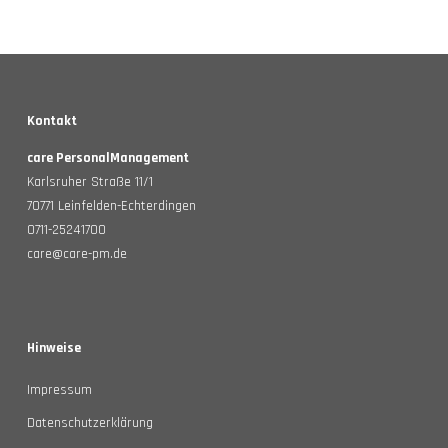
Kontakt
care PersonalManagement
Karlsruher Straße 11/1
70771 Leinfelden-Echterdingen
0711-25241700
care@care-pm.de
Hinweise
Impressum
Datenschutzerklärung