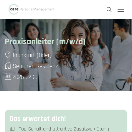
Skip
Menu
to
search
main
content
Praxisanleiter (m/w/d)
Frankfurt (Oder)
Senioren Residenz
2026-02-23
Das erwartet dich!
💵 Top-Gehalt und attraktive Zusatzvergütung