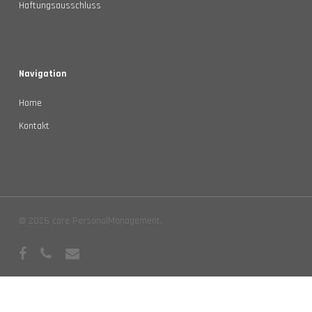
Haftungsausschluss
Navigation
Home
Kontakt
© 2026 care PersonalManagement.
facebook
phone
email
Weitere Informationen über den gesperrten Inhalt.}