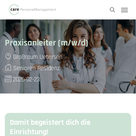
Skip
Menu
to
search
main
content
Praxisanleiter (m/w/d)
Großraum Uetersen
Senioren Residenz
2026-02-23
Damit begeistert dich die
Einrichtung!