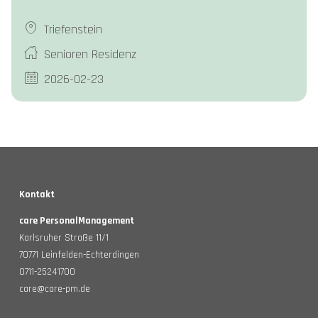
Triefenstein
Senioren Residenz
2026-02-23
Kontakt
care PersonalManagement
Karlsruher Straße 11/1
70771 Leinfelden-Echterdingen
0711-25241700
care@care-pm.de