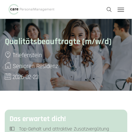
Skip
Menu
to
search
main
content
Qualitätsbeauftragte (m/w/d)
Triefenstein
Senioren Residenz
2026-02-23
Das erwartet dich!
💵 Top-Gehalt und attraktive Zusatzvergütung