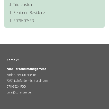
Triefenstein
Senioren Residenz
2026-02-23
Kontakt
care PersonalManagement
Karlsruher Straße 11/1
70771 Leinfelden-Echterdingen
0711-25241700
care@care-pm.de