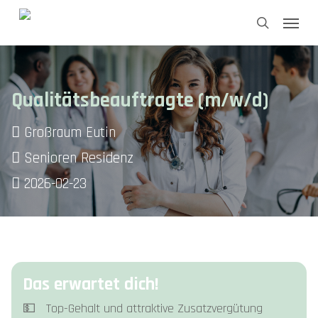
Skip
Menu
to
search
main
content
Qualitätsbeauftragte (m/w/d)
Großraum Eutin
Senioren Residenz
2026-02-23
Das erwartet dich!
💵 Top-Gehalt und attraktive Zusatzvergütung